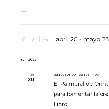
Navegación
Introduce
de
la
búsqueda
palabra
abril 20
 - 
mayo 23
y
Hoy
clave.
vistas
Seleccionar
Busca
de
fecha.
Eventos
abril 2026
Eventos
para
la
abril 20 | 08:00
-
abril 26 | 17:00
LUN
20
palabra
El Palmeral de Orihu
clave.
para fomentar la cre
Libro