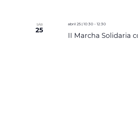
abril 25 | 10:30
-
12:30
SÁB
25
II Marcha Solidaria c