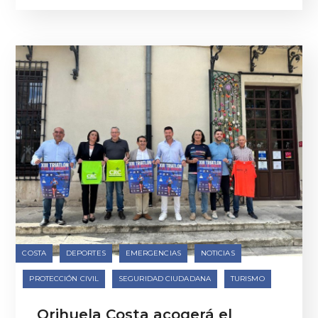
COSTA
DEPORTES
EMERGENCIAS
NOTICIAS
PROTECCIÓN CIVIL
SEGURIDAD CIUDADANA
TURISMO
Orihuela Costa acogerá el