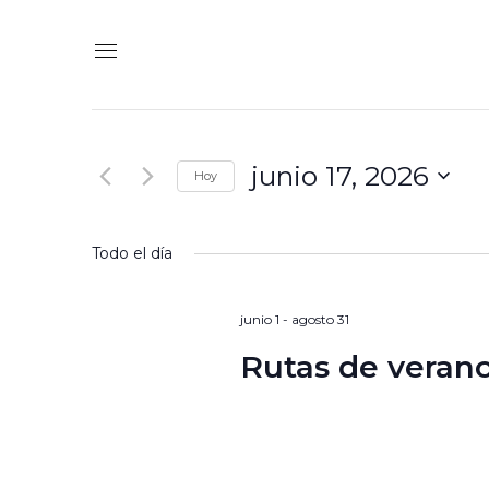
Navegación
Introduce
de
la
búsqueda
palabra
junio 17, 2026
y
Hoy
clave.
vistas
Seleccionar
Busca
de
Todo el día
fecha.
Eventos
Eventos
para
junio 1
-
agosto 31
la
Rutas de veran
palabra
clave.