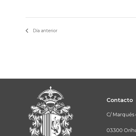
Día anterior
Contacto
C/ Marqués 
03300 Orihu