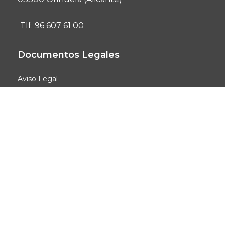
Tlf. 96 607 61 00
Documentos Legales
Aviso Legal
Protección de datos
Registro de Tratamientos
Social
© Ayuntamiento de Orihuela | Todos los derechos