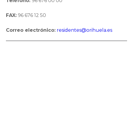
Teléfono:
96 676 00 00
FAX:
96 676 12 50
Correo electrónico:
residentes@orihuela.es