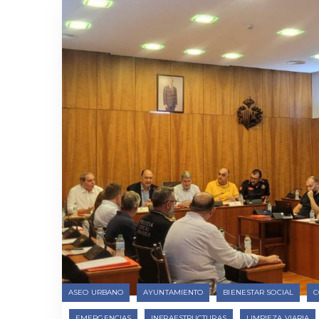
ASEO URBANO
AYUNTAMIENTO
BIENESTAR SOCIAL
C
EMERGENCIAS
INFRAESTRUCTURAS
LIMPIEZA VIARIA