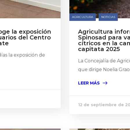
AGRICULTURA
NOTICIAS
ge la exposición
Agricultura info
uarios del Centro
Spinosad para v
ate
cítricos en la ca
capitata 2025
ías la exposición de
La Concejalía de Agri
que dirige Noelia Grao, 
LEER MÁS
12 de septiembre de 2