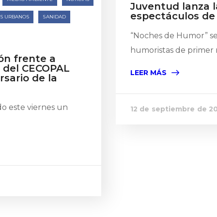
Juventud lanza 
espectáculos de
OS URBANOS
SANIDAD
“Noches de Humor” se 
humoristas de primer n
ón frente a
o del CECOPAL
LEER MÁS
rsario de la
o este viernes un
12 de septiembre de 2