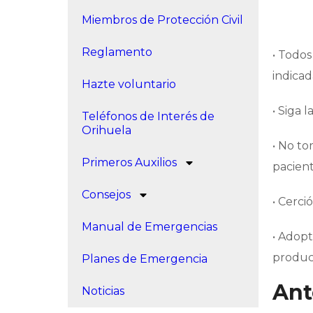
Miembros de Protección Civil
Reglamento
• Todos
indica
Hazte voluntario
• Siga 
Teléfonos de Interés de
Orihuela
• No to
Primeros Auxilios
pacient
Consejos
• Cerci
Manual de Emergencias
• Adop
produc
Planes de Emergencia
Ant
Noticias