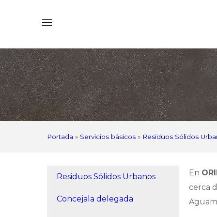
Portada
»
Servicios básicos
»
Residuos Sólidos Urb
En
ORI
Residuos Sólidos Urbanos
cerca 
Concejala delegada
Aguama