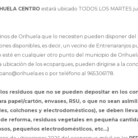
HUELA CENTRO
estará ubicado TODOS LOS MARTES jun
cinos de Orihuela que lo necesiten pueden disponer de
ones disponibles, es decir, un vecino de Entrenaranjos p
esté en cualquier otro punto del municipio de Orihuela s
a ubicación de los ecoparques, pueden dirigirse a la conce
bano@orihuela.es o por teléfono al 965306178.
los residuos que no se pueden depositar en los c
ara papel/cartón, envases, RSU, o que no sean asimi
es, colchones y electrodomésticos), se deben llevar
 de reforma, residuos vegetales en pequeña cantida
osos, pequeños electrodomésticos, etc…)