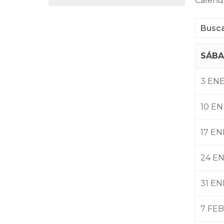
Calend
SÁB
3 EN
10 E
17 E
24 E
31 E
7 FE