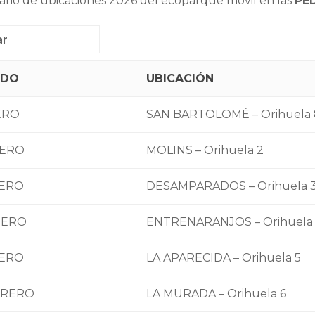
ario de ubicaciones 2026 del ecoparque móvil en las
PE
ADO
UBICACIÓN
ERO
SAN BARTOLOMÉ – Orihuela 
NERO
MOLINS – Orihuela 2
NERO
DESAMPARADOS – Orihuela 
NERO
ENTRENARANJOS – Orihuela
NERO
LA APARECIDA – Orihuela 5
BRERO
LA MURADA – Orihuela 6