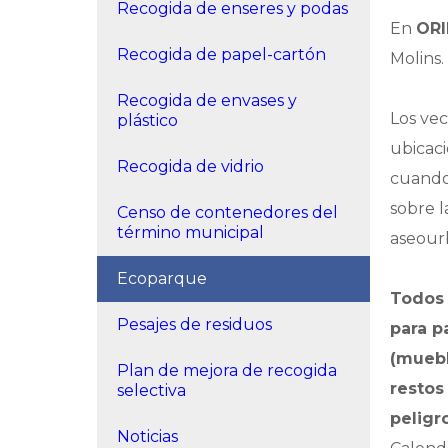
Recogida de enseres y podas
En
ORI
Recogida de papel-cartón
Molins.
Recogida de envases y
Los ve
plástico
ubicaci
Recogida de vidrio
cuando 
sobre l
Censo de contenedores del
término municipal
aseour
Ecoparque
Todos 
Pesajes de residuos
para p
(muebl
Plan de mejora de recogida
restos
selectiva
peligr
Noticias