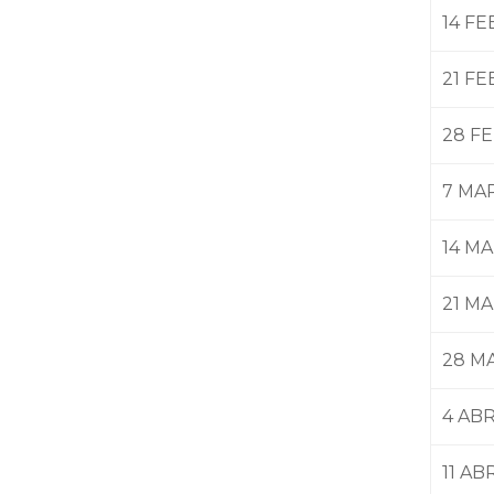
14 F
21 F
28 F
7 MA
14 M
21 M
28 M
4 ABR
11 AB