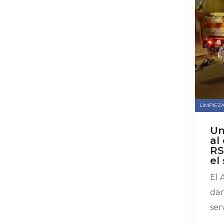
LIMPIEZA
Un
al
RS
el
El 
dan
serv