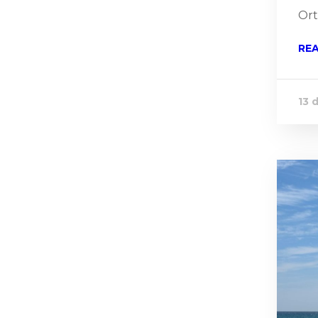
Ort
RE
13 