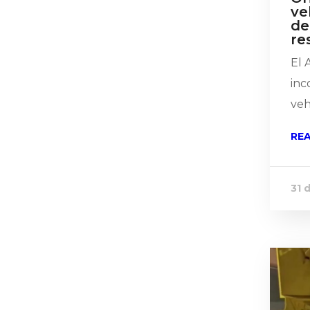
ve
de
re
El 
inc
veh
RE
31 