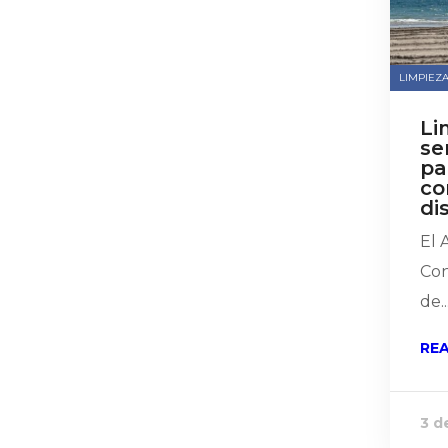
LIMPIEZA
Li
se
pa
co
di
El 
Con
de..
RE
3 d