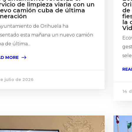
rvicio de limpieza viaria con un
Or
evo camión cuba de última
de 
neración
fie
la
Ayuntamiento de Orihuela ha
Vid
sentado esta mañana un nuevo camión
Ecov
a de última...
gest
selec
AD MORE
REA
de julio de 2026
14 d