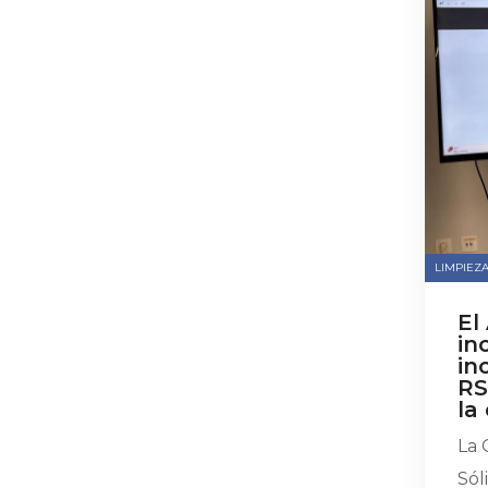
LIMPIEZA
El
in
in
RS
la
La 
Sól