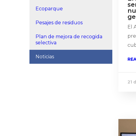
se
Ecoparque
nu
ge
Pesajes de residuos
El 
pre
Plan de mejora de recogida
selectiva
cub
Noticias
RE
21 