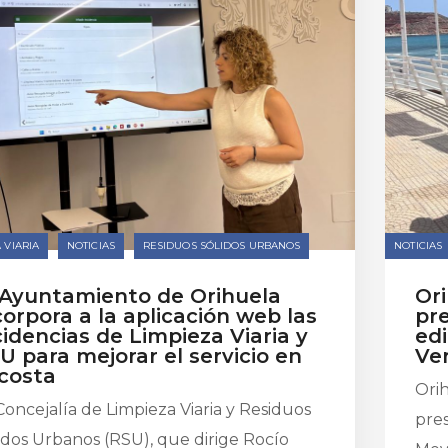
 VIARIA
NOTICIAS
RESIDUOS SÓLIDOS URBANOS
NOTICIAS
 Ayuntamiento de Orihuela
Or
corpora a la aplicación web las
pr
cidencias de Limpieza Viaria y
ed
U para mejorar el servicio en
Ve
 costa
Orih
Concejalía de Limpieza Viaria y Residuos
pres
idos Urbanos (RSU), que dirige Rocío