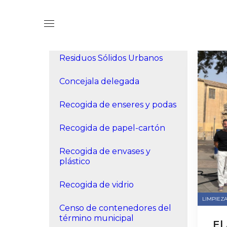
Portada
»
Servicios básicos
»
Residuos Sólidos Urb
Residuos Sólidos Urbanos
Concejala delegada
Recogida de enseres y podas
Recogida de papel-cartón
Recogida de envases y
plástico
Recogida de vidrio
LIMPIEZA
Censo de contenedores del
término municipal
El