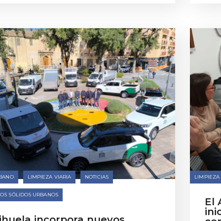
BANO
LIMPIEZA VIARIA
NOTICIAS
LIMPIEZA 
OS SÓLIDOS URBANOS
El
ini
ihuela incorpora nuevos