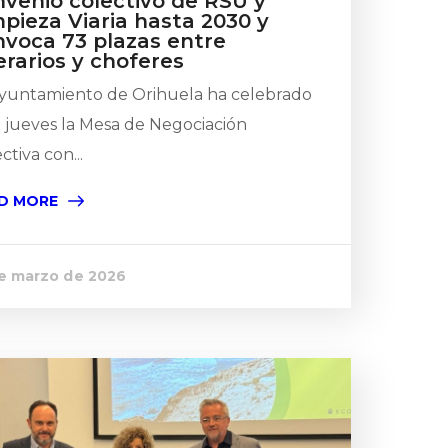
nvenio colectivo de RSU y
pieza Viaria hasta 2030 y
nvoca 73 plazas entre
rarios y choferes
Ayuntamiento de Orihuela ha celebrado
e jueves la Mesa de Negociación
ctiva con...
D MORE
de marzo de 2026