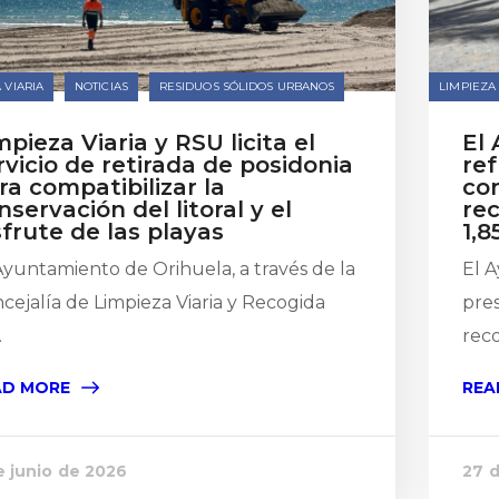
 VIARIA
NOTICIAS
RESIDUOS SÓLIDOS URBANOS
LIMPIEZA 
mpieza Viaria y RSU licita el
El
rvicio de retirada de posidonia
ref
ra compatibilizar la
co
nservación del litoral y el
rec
sfrute de las playas
1,
Ayuntamiento de Orihuela, a través de la
El 
cejalía de Limpieza Viaria y Recogida
pre
.
reco
AD MORE
REA
e junio de 2026
27 d