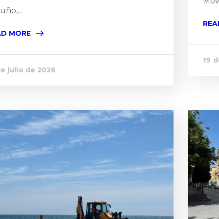
Movi
uño,...
REA
AD MORE
19 d
de julio de 2026