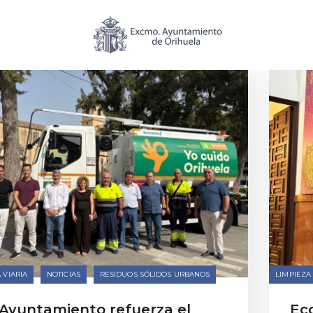
anos
»
Noticias
 VIARIA
NOTICIAS
RESIDUOS SÓLIDOS URBANOS
LIMPIEZA 
 Ayuntamiento refuerza el
Ec