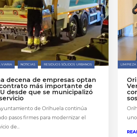
 VIARIA
NOTICIAS
RESIDUOS SÓLIDOS URBANOS
LIMPIEZA 
a decena de empresas optan
Ori
 contrato más importante de
Ver
U desde que se municipalizó
co
 servicio
sos
Ayuntamiento de Orihuela continúa
Ori
do pasos firmes para modernizar el
uno 
icio de...
REA