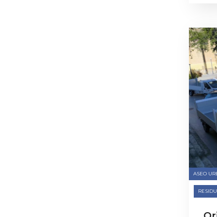
ASEO UR
RESIDU
Or