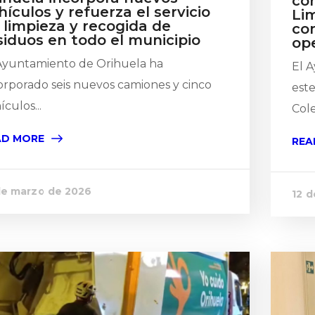
co
hículos y refuerza el servicio
Lim
 limpieza y recogida de
co
siduos en todo el municipio
ope
Ayuntamiento de Orihuela ha
El 
orporado seis nuevos camiones y cinco
est
ículos...
Cole
AD MORE
REA
de marzo de 2026
12 