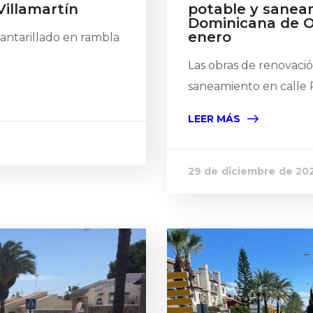
Villamartín
potable y sanea
Dominicana de O
enero
antarillado en rambla
Las obras de renovaci
saneamiento en calle 
LEER MÁS
29 de diciembre de 20