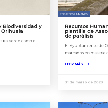
RECURSOS HUMANOS
y Biodiversidad y
Recursos Human
 Orihuela
plantilla de Ase
de parálisis
uctura Verde como el
El Ayuntamiento de Or
marcados en materia de
LEER MÁS
31 de marzo de 2023