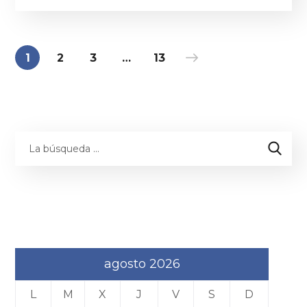
1
2
3
…
13
agosto 2026
L
M
X
J
V
S
D