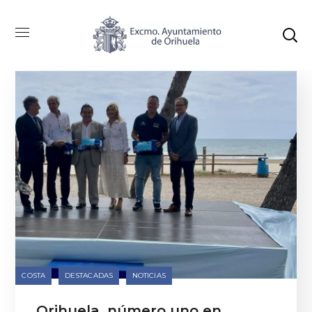
Categoría: Destacadas
COSTA
DESTACADAS
NOTICIAS
Orihuela, número uno en