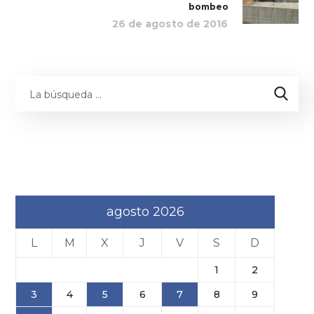
bombeo
26 de agosto de 2016
agosto 2026
L
M
X
J
V
S
D
1
2
3
4
5
6
7
8
9