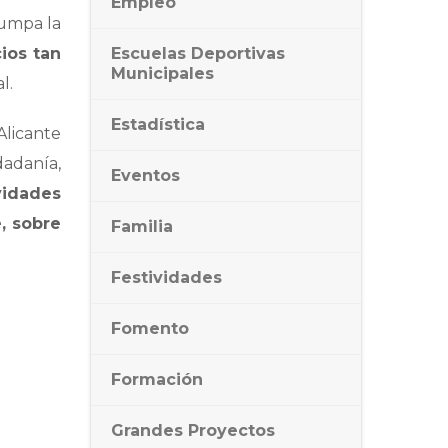
Empleo
rumpa la
ios tan
Escuelas Deportivas
Municipales
l.
Estadística
Alicante
dadanía,
Eventos
vidades
, sobre
Familia
Festividades
Fomento
Formación
Grandes Proyectos