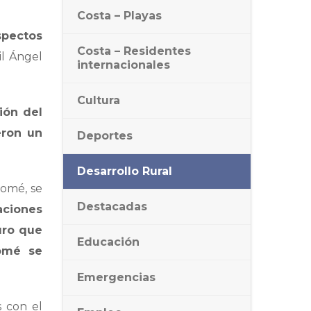
Costa – Playas
spectos
Costa – Residentes
il Ángel
internacionales
Cultura
ión del
eron un
Deportes
Desarrollo Rural
lomé, se
Destacadas
aciones
uro que
Educación
lomé se
Emergencias
s con el