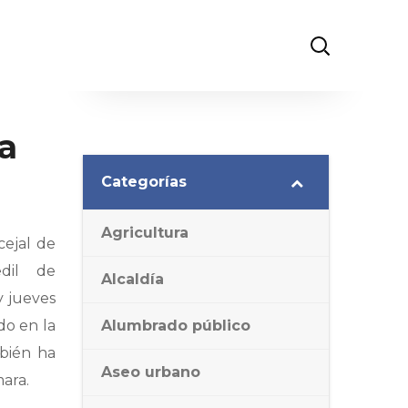
la
Categorías
Agricultura
cejal de
edil de
Alcaldía
y jueves
do en la
Alumbrado público
bién ha
Aseo urbano
ara.