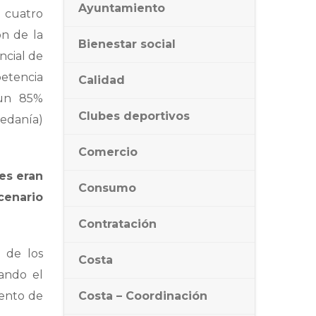
Ayuntamiento
 cuatro
ón de la
Bienestar social
ncial de
etencia
Calidad
 un 85%
Clubes deportivos
pedanía)
Comercio
es eran
Consumo
cenario
Contratación
 de los
Costa
vando el
iento de
Costa – Coordinación