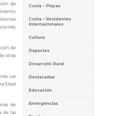
ición de
Costa – Playas
cimiento
Costa – Residentes
istentes
internacionales
ecorrido
Cultura
ación de
Deportes
de otras
Desarrollo Rural
ras. Las
Destacadas
era Edad
Educación
Emergencias
emás de
a de las