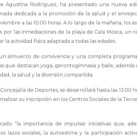
rige Agustina Rodríguez, ha presentado una nueva ed
rnada dedicada a la promoción de la salud y el enveje
viembre a las 10.00 horas. A lo largo de la mañana, los as
 por las inmediaciones de la playa de Cala Mosca, un r
 la actividad física adaptada a todas las edades.
on un almuerzo de convivencia y una completa program
 las que destacan yoga, gerontogimnasia y baile, además 
ad, la salud y la diversión compartida.
oncejalía de Deportes, se desarrollará hasta las 13.00 ho
malizar su inscripción en los Centros Sociales de la Terc
ado “la importancia de impulsar iniciativas que, ad
s lazos sociales, la autoestima y la participación activ