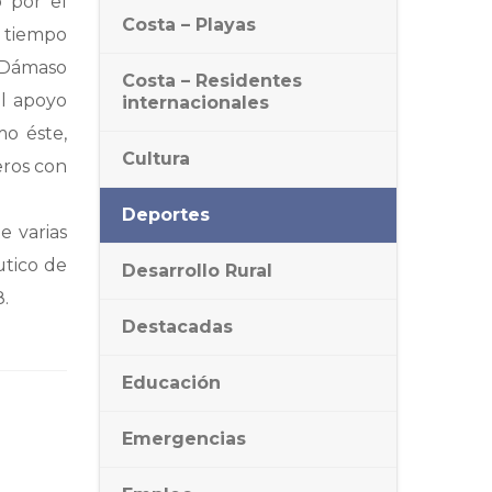
 por el
Costa – Playas
 tiempo
 Dámaso
Costa – Residentes
el apoyo
internacionales
mo éste,
Cultura
eros con
Deportes
e varias
utico de
Desarrollo Rural
.
Destacadas
Educación
Emergencias