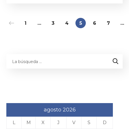
1
…
3
4
5
6
7
…
agosto 2026
L
M
X
J
V
S
D