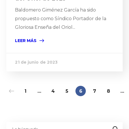
Baldomero Giménez García ha sido
propuesto como Síndico Portador de la
Gloriosa Enseña del Oriol...
LEER MÁS
21 de junio de 2023
1
…
4
5
6
7
8
…