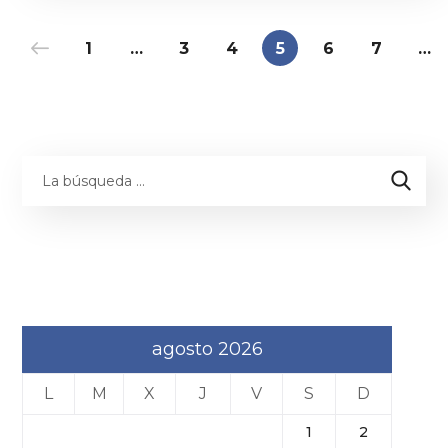
1
…
3
4
5
6
7
…
agosto 2026
L
M
X
J
V
S
D
1
2