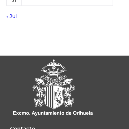
31
« Jul
Contacto