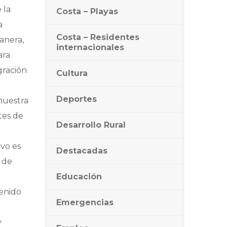
 la
Costa – Playas
a
Costa – Residentes
anera,
internacionales
ara
gración
Cultura
Deportes
muestra
tes de
Desarrollo Rural
ivo es
Destacadas
 de
Educación
tenido
Emergencias
y