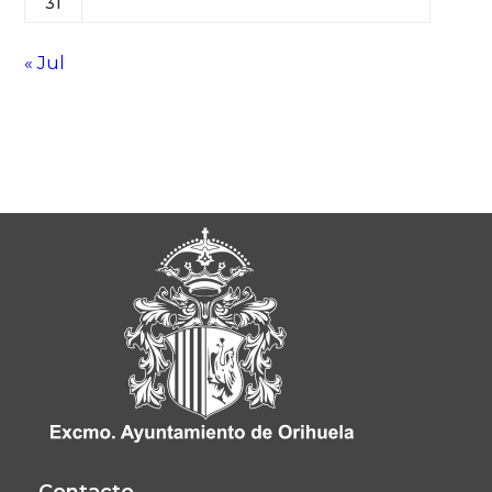
31
« Jul
Contacto