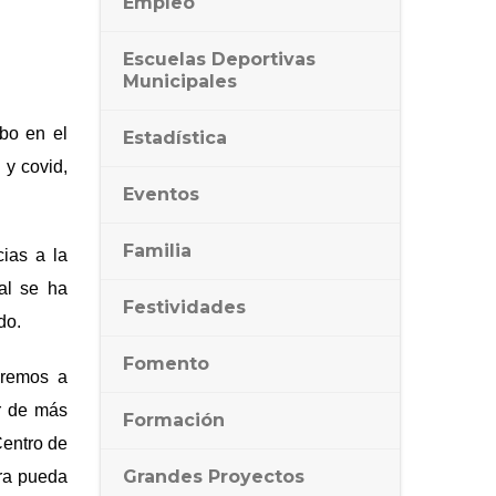
Empleo
Escuelas Deportivas
Municipales
abo en el
Estadística
 y covid,
Eventos
Familia
ias a la
al se ha
Festividades
do.
Fomento
eremos a
r de más
Formación
Centro de
Grandes Proyectos
era pueda