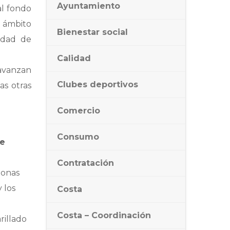
Ayuntamiento
al fondo
l ámbito
Bienestar social
udad de
Calidad
 avanzan
Clubes deportivos
as otras
Comercio
Consumo
de
Contratación
zonas
 los
Costa
Costa – Coordinación
rillado