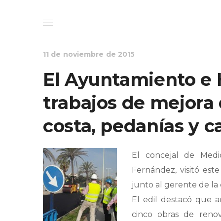
INFRAESTRUCTURAS Y MANTENIMIENTO
NOTICIAS
PEDANÍ
11 de noviembre de 2015
El Ayuntamiento e 
trabajos de mejora 
costa, pedanías y c
El concejal de Medi
Fernández, visitó est
junto al gerente de la
El edil destacó que a
cinco obras de renov