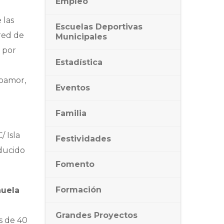
Empleo
 las
Escuelas Deportivas
red de
Municipales
 por
Estadística
poamor,
Eventos
Familia
 Isla
Festividades
ducido
Fomento
Formación
huela
Grandes Proyectos
s de 40