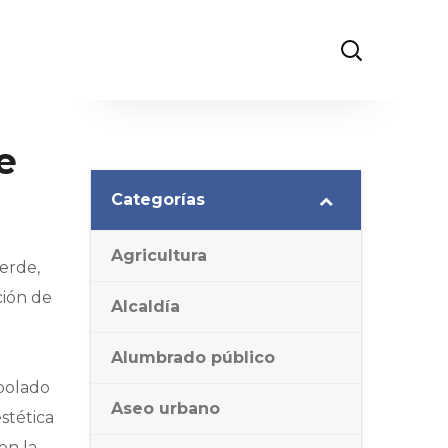
e
Categorías
Agricultura
verde,
ción de
Alcaldía
Alumbrado público
rbolado
Aseo urbano
stética
en la