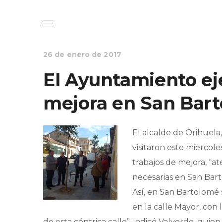
NOTICIAS
PEDANÍAS Y BARRIOS
26 de enero de 2017
El Ayuntamiento ej
mejora en San Bar
El alcalde de Orihuela
visitaron este miércol
trabajos de mejora, “
necesarias en San Bart
Así, en San Bartolomé
en la calle Mayor, con 
de esta céntrica calle”, indicó Valverde, quie