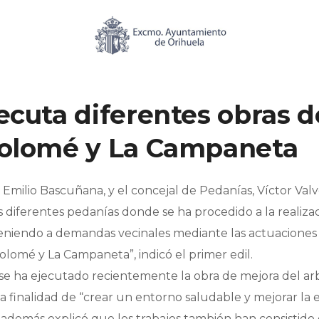
ecuta diferentes obras d
tolomé y La Campaneta
, Emilio Bascuñana, y el concejal de Pedanías, Víctor Val
es diferentes pedanías donde se ha procedido a la realiza
ateniendo a demandas vecinales mediante las actuaciones
olomé y La Campaneta”, indicó el primer edil.
 se ha ejecutado recientemente la obra de mejora del a
la finalidad de “crear un entorno saludable y mejorar la e
n además explicó que los trabajos también han consistido 