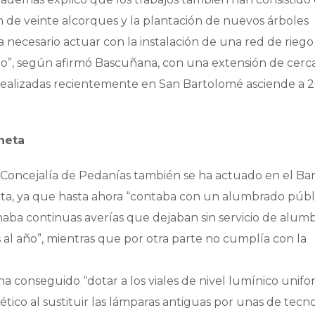
n de veinte alcorques y la plantación de nuevos árboles
a necesario actuar con la instalación de una red de riego
o”, según afirmó Bascuñana, con una extensión de cerc
 realizadas recientemente en San Bartolomé asciende a 2
neta
a Concejalía de Pedanías también se ha actuado en el Bar
a, ya que hasta ahora “contaba con un alumbrado públ
naba continuas averías que dejaban sin servicio de alum
s al año”, mientras que por otra parte no cumplía con la
ha conseguido “dotar a los viales de nivel lumínico unifo
co al sustituir las lámparas antiguas por unas de tecn