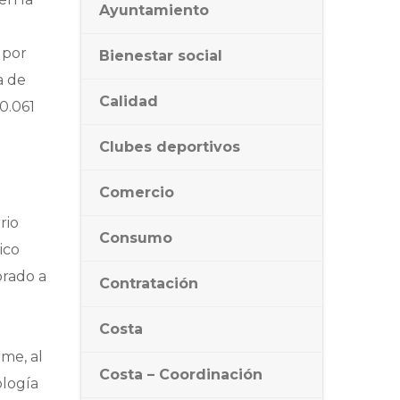
Ayuntamiento
 por
Bienestar social
a de
Calidad
0.061
Clubes deportivos
Comercio
rio
Consumo
ico
brado a
Contratación
Costa
rme, al
Costa – Coordinación
ología