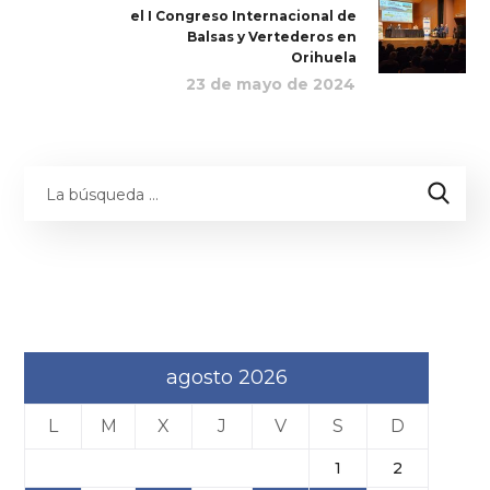
el I Congreso Internacional de
Balsas y Vertederos en
Orihuela
23 de mayo de 2024
agosto 2026
L
M
X
J
V
S
D
1
2