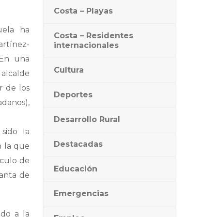
Costa – Playas
uela ha
Costa – Residentes
rtínez-
internacionales
 En una
Cultura
 alcalde
r de los
Deportes
adanos),
Desarrollo Rural
sido la
Destacadas
n la que
nculo de
Educación
anta de
Emergencias
ido a la