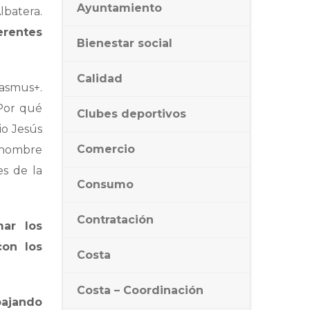
Ayuntamiento
lbatera.
erentes
Bienestar social
Calidad
rasmus+.
¿Por qué
Clubes deportivos
io Jesús
Comercio
r nombre
es de la
Consumo
Contratación
mar los
con los
Costa
Costa – Coordinación
bajando