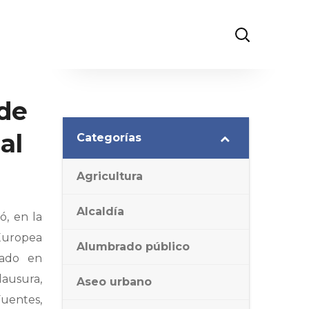
 de
al
Categorías
Agricultura
Alcaldía
ó, en la
 Europea
Alumbrado público
rado en
lausura,
Aseo urbano
uentes,