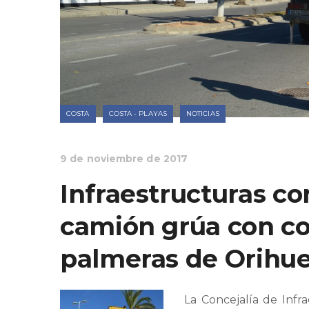
COSTA
COSTA - PLAYAS
NOTICIAS
9 de noviembre de 2017
Infraestructuras con
camión grúa con co
palmeras de Orihue
La Concejalía de Infr