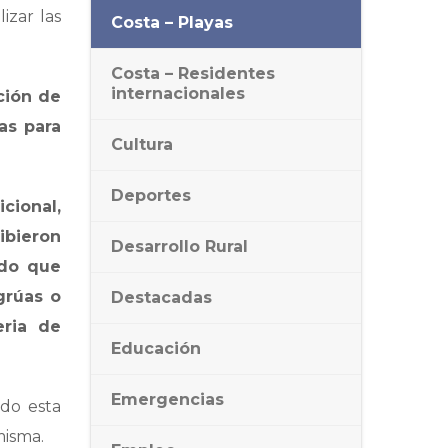
izar las
Costa – Playas
Costa – Residentes
internacionales
ción de
as para
Cultura
Deportes
cional,
ibieron
Desarrollo Rural
ndo que
grúas o
Destacadas
eria de
Educación
Emergencias
ado esta
misma.