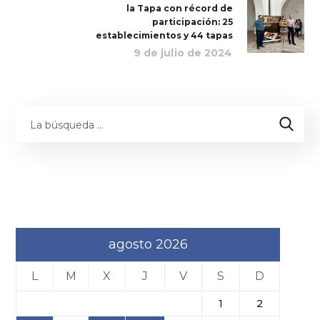
la Tapa con récord de
participación: 25
establecimientos y 44 tapas
9 de julio de 2024
agosto 2026
L
M
X
J
V
S
D
1
2