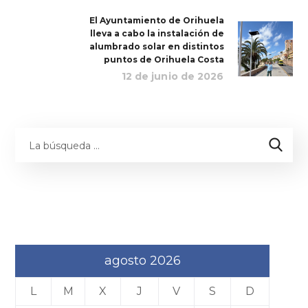
El Ayuntamiento de Orihuela
lleva a cabo la instalación de
alumbrado solar en distintos
puntos de Orihuela Costa
12 de junio de 2026
agosto 2026
L
M
X
J
V
S
D