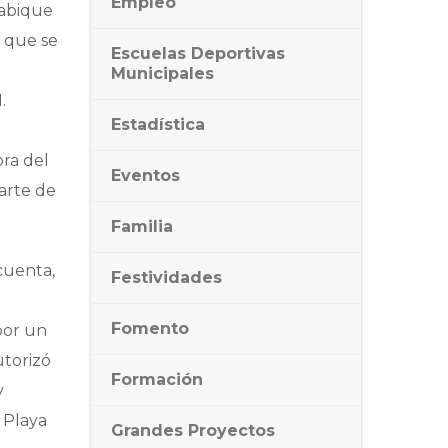
Empleo
tabique
a que se
Escuelas Deportivas
Municipales
.
Estadística
ora del
Eventos
arte de
Familia
 cuenta,
Festividades
Fomento
por un
utorizó
Formación
y
 Playa
Grandes Proyectos