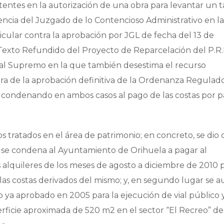
tentes en la autorización de una obra para levantar un 
encia del Juzgado de lo Contencioso Administrativo en l
icular contra la aprobación por JGL de fecha del 13 de
Texto Refundido del Proyecto de Reparcelación del P.R.I
nal Supremo en la que también desestima el recurso
tra de la aprobación definitiva de la Ordenanza Regulad
, condenando en ambos casos al pago de las costas por p
os tratados en el área de patrimonio; en concreto, se dio
e se condena al Ayuntamiento de Orihuela a pagar al
 alquileres de los meses de agosto a diciembre de 2010 
 las costas derivados del mismo; y, en segundo lugar se a
o ya aprobado en 2005 para la ejecución de vial público 
ficie aproximada de 520 m2 en el sector “El Recreo” de