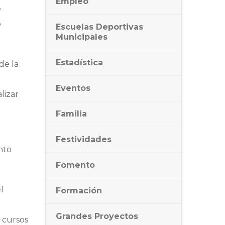
Empleo
e
o
Escuelas Deportivas
Municipales
Estadística
de la
Eventos
lizar
Familia
a
Festividades
nto
Fomento
l
Formación
Grandes Proyectos
s cursos