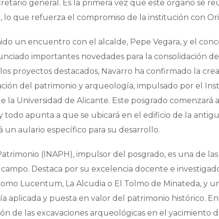
ecretario general. Es la primera vez que este órgano se r
 lo que refuerza el compromiso de la institución con Or
enido un encuentro con el alcalde, Pepe Vegara, y el conc
unciado importantes novedades para la consolidación de
e los proyectos destacados, Navarro ha confirmado la cre
ión del patrimonio y arqueología, impulsado por el Inst
e la Universidad de Alicante. Este posgrado comenzará 
todo apunta a que se ubicará en el edificio de la antigu
 un aulario específico para su desarrollo.
Patrimonio (INAPH), impulsor del posgrado, es una de las
u campo. Destaca por su excelencia docente e investigad
 como Lucentum, La Alcudia o El Tolmo de Minateda, y u
a aplicada y puesta en valor del patrimonio histórico. En
ión de las excavaciones arqueológicas en el yacimiento d