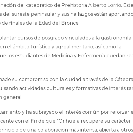
nación del catedrático de Prehistoria Alberto Lorrio. Est
s del sureste peninsular y sus hallazgos están aportand
de finales de la Edad del Bronce.
mplantar cursos de posgrado vinculados a la gastronomía 
n el ámbito turístico y agroalimentario, así como la
que los estudiantes de Medicina y Enfermería puedan rea
mado su compromiso con la ciudad a través de la Cátedr
lsando actividades culturales y formativas de interés ta
n general.
tamiento y ha subrayado el interés común por reforzar e
icante con el fin de que “Orihuela recupere su carácter
principio de una colaboración más intensa, abierta a otro