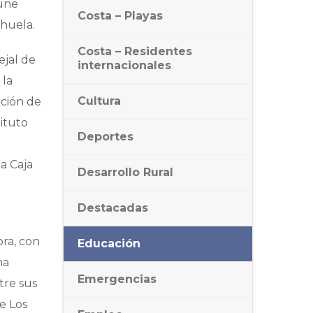
eúne
Costa – Playas
ihuela.
Costa – Residentes
ejal de
internacionales
 la
Cultura
ación de
ituto
Deportes
a
a Caja
Desarrollo Rural
Destacadas
ora, con
Educación
na
Emergencias
tre sus
e Los