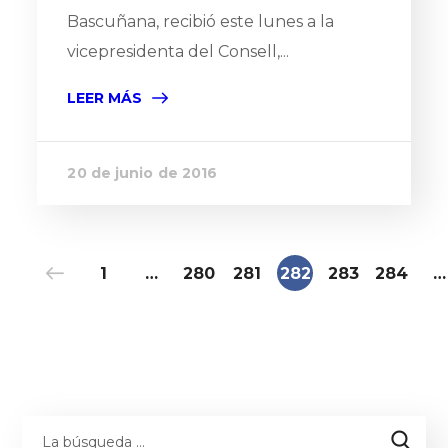
Bascuñana, recibió este lunes a la
vicepresidenta del Consell,...
LEER MÁS
20 de junio de 2016
1
…
280
281
282
283
284
…