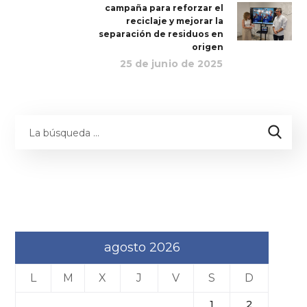
campaña para reforzar el
reciclaje y mejorar la
separación de residuos en
origen
25 de junio de 2025
agosto 2026
L
M
X
J
V
S
D
1
2