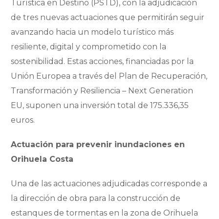
Tur
í
stica en Destino (PSTD), con la adjudicación
de tres nuevas actuaciones que permitir
á
n seguir
avanzando hacia un modelo tur
í
stico m
á
s
resiliente, digital y comprometido con la
sostenibilidad. Estas acciones, financiadas por la
Unió
n Europea a trav
é
s del Plan de Recuperació
n,
Transformaci
ón y Resiliencia
–
Next Generation
EU, suponen una inversió
n total de 175.336,35
euros.
Actuación para prevenir inundaciones en
Orihuela Costa
Una de las actuaciones adjudicadas corresponde a
la dirección de obra para la construcción de
estanques de tormentas en la zona de Orihuela