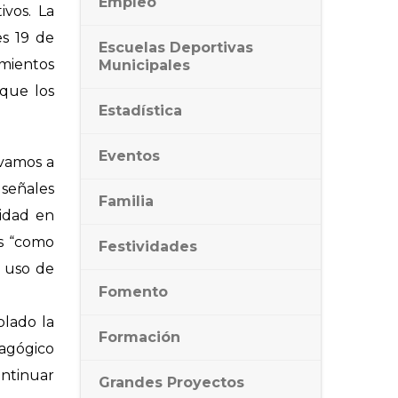
Empleo
ivos. La
es 19 de
Escuelas Deportivas
mientos
Municipales
 que los
Estadística
Eventos
evamos a
 señales
Familia
ridad en
es “como
Festividades
l uso de
Fomento
plado la
Formación
dagógico
ontinuar
Grandes Proyectos