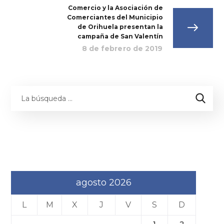
Comercio y la Asociación de
Comerciantes del Municipio
de Orihuela presentan la
campaña de San Valentín
8 de febrero de 2019
agosto 2026
L
M
X
J
V
S
D
1
2