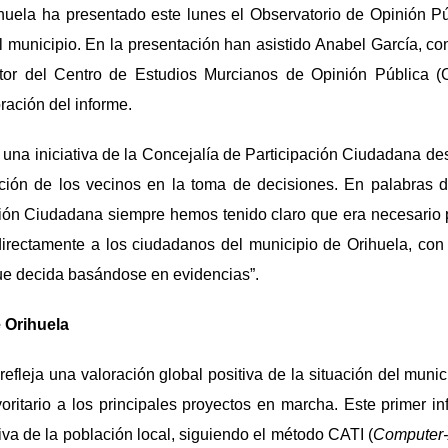
huela ha presentado este lunes el Observatorio de Opinió
n P
el municipio. En la presentación han asistido Anabel Garc
í
a, co
ctor del Centro de Estudios Murcianos de Opinió
n Pú
blica 
ración del informe.
 una iniciativa de la Concejal
í
a de Participación Ciudadana de
cación de los vecinos en la toma de decisiones. En palabras d
ción Ciudadana siempre hemos tenido claro que era necesario
rectamente a los ciudadanos del municipio de Orihuela, con 
ue decida bas
á
ndose en evidencias
”.
 Orihuela
refleja una valoración global positiva de la situación del munic
ritario a los principales proyectos en marcha. Este primer i
iva de la población local, siguiendo el m
é
todo CATI (
Computer-