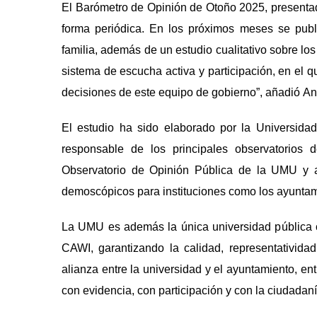
El Baró
metro de Opini
ón de Otoño 2025, presentado
forma periódica. En los próximos meses se publ
familia, adem
á
s de un estudio cualitativo sobre l
sistema de escucha activa y participación, en el q
decisiones de este equipo de gobierno
”, a
ñ
adió
An
El estudio ha sido elaborado por la Universida
responsable de los principales observatorios 
Observatorio de Opinió
n Pú
blica de la UMU y
demoscópicos para instituciones como los ayuntam
La UMU es adem
á
s la
ú
nica universidad p
ú
blica
CAWI, garantizando la calidad, representativida
alianza entre la universidad y el ayuntamiento, entr
con evidencia, con participación y con la ciudadan
í