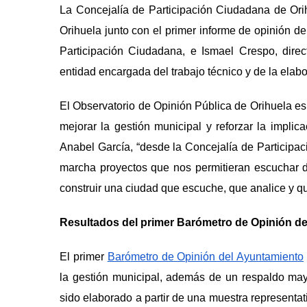
La Concejal
í
a de Participación Ciudadana de Ori
Orihuela junto con el primer informe de opinión d
Participación Ciudadana, e Ismael Crespo, dire
entidad encargada del trabajo t
é
cnico y de la elabo
El Observatorio de Opinió
n Pú
blica de Orihuela es
mejorar la gestión municipal y reforzar la impli
Anabel Garc
ía,
“
desde la Concejal
í
a de Participa
marcha proyectos que nos permitieran escuchar di
construir una ciudad que escuche, que analice y q
Resultados del primer Baró
metro de Opini
ón de
El primer
Bar
ó
metro de Opini
ón del Ayuntamiento
la gestión municipal, adem
á
s de un respaldo mayo
sido elaborado a partir de una muestra representat