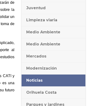
zar
á
n de
Juventud
 sobre la
olidar un
Limpieza viaria
a toma de
Medio Ambiente
Aplicado,
Medio Ambiente
porte al
Mercados
estudios
Modernización
as CATI y
Noticias
io es una
su futuro
Orihuela Costa
Parques y jardines