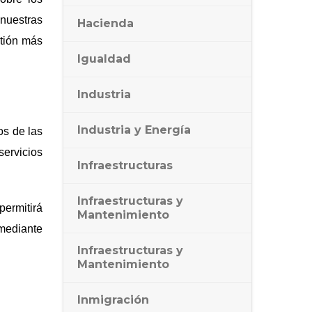
 nuestras
Hacienda
tió
n má
s
Igualdad
Industria
Industria y Energía
os de las
servicios
Infraestructuras
Infraestructuras y
permitir
á
Mantenimiento
mediante
Infraestructuras y
Mantenimiento
Inmigración