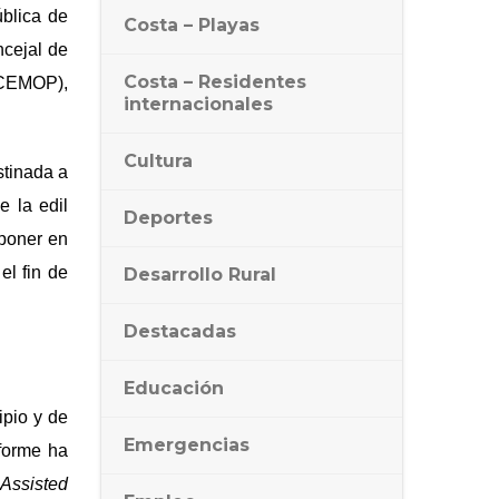
ú
blica de
Costa – Playas
ncejal de
Costa – Residentes
(CEMOP),
internacionales
Cultura
stinada a
e la edil
Deportes
 poner en
el fin de
Desarrollo Rural
Destacadas
Educación
ipio y de
Emergencias
nforme ha
Assisted