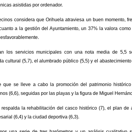
ó
nicas asistidas por ordenador.
ecinos considera que Orihuela atraviesa un buen momento, fr
cuanto a la gestión del Ayuntamiento, un 37% la valora como
 desfavorablemente.
an los servicios municipales con una nota media de 5,5 s
a cultural (5,7), el alumbrado p
ú
blico (5,5) y el abastecimient
que se lleve a cabo la promoción del patrimonio histórico (
nos (6,6), seguidas por las playas y la figura de Miguel Hern
á
nd
 respalda la rehabilitación del casco histórico (7), el plan de 
sarial (6,4) y la ciudad deportiva (6,3).
amos una serie de tres barómetros y un an
á
lisis cualitativo 