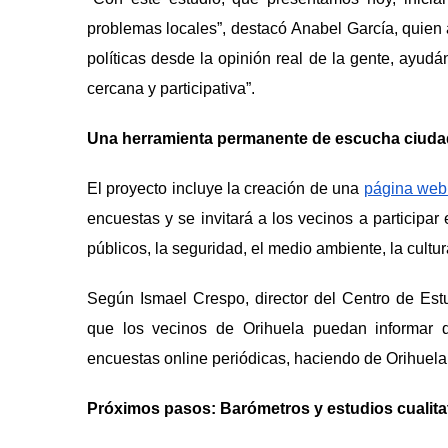
problemas locales
”
, destac
ó
Anabel Garc
í
a, quien
pol
í
ticas desde la opinión real de la gente, ayud
á
cercana y participativa
”.
Una herramienta permanente de escucha ciud
El proyecto incluye la creación de una
pá
gina web
encuestas y se invitar
á
a los vecinos a participa
p
ú
blicos, la seguridad, el medio ambiente, la cultur
Seg
ú
n Ismael Crespo, director del Centro de Es
que los vecinos de Orihuela puedan informar 
encuestas online periódicas, haciendo de Orihuela u
Pr
óximos pasos: Barómetros y estudios cualita