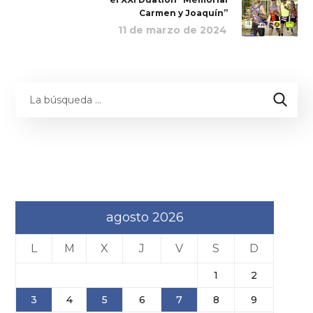
Carmen y Joaquín”
11 de marzo de 2024
agosto 2026
L
M
X
J
V
S
D
1
2
3
4
5
6
7
8
9