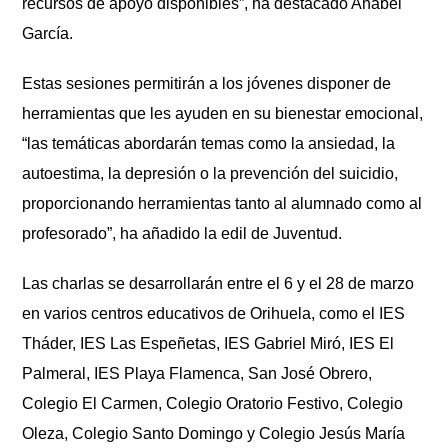
recursos de apoyo disponibles”, ha destacado Anabel
Garc
ía
.
Estas sesiones permitir
á
n a los jóvenes disponer de
herramientas que les ayuden en su bienestar emocional,
“l
as tem
á
ticas abordar
á
n temas como la ansiedad, la
autoestima, la depresión o la prevención del suicidio,
proporcionando herramientas tanto al alumnado como al
profesorado”, ha añadido la edil de Juventud.
Las charlas se desarrollar
á
n entre el 6 y el 28 de marzo
en varios centros educativos de Orihuela, como el IES
Th
á
der, IES Las Espeñetas, IES Gabriel Miró, IES El
Palmeral, IES Playa Flamenca, San Jos
é
Obrero,
Colegio El Carmen, Colegio Oratorio Festivo, Colegio
Oleza, Colegio Santo Domingo y Colegio Jes
ús Marí
a