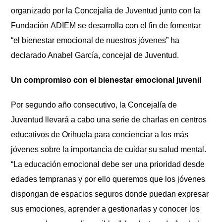
organizado por la Concejal
í
a de Juventud junto con la
Fundació
n
ADIEM se desarrolla con el fin de fomentar
“
el bienestar emocional de nuestros jóvenes
”
ha
declarado Anabel Garc
í
a, concejal de Juventud.
Un compromiso con el bienestar emocional juvenil
Por segundo a
ño consecutivo, la Concejal
í
a de
Juventud llevar
á
a cabo una serie de charlas en centros
educativos de Orihuela para concienciar a los m
ás
j
óvenes sobre la importancia de cuidar su salud mental.
“La educación emocional debe ser una prioridad desde
edades tempranas y por ello queremos que los jóvenes
dispongan de espacios seguros donde puedan expresar
sus emociones, aprender a gestionarlas y conocer los