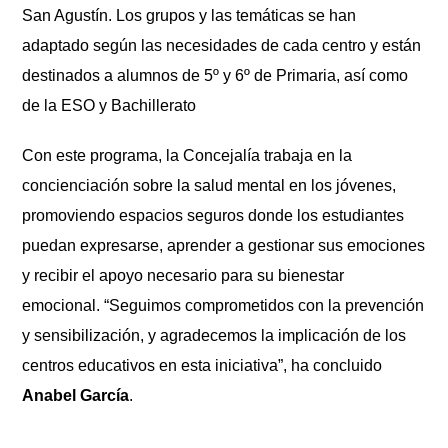
San Agust
í
n. Los grupos y las tem
á
ticas se han
adaptado seg
ú
n las necesidades de cada centro y est
á
n
destinados a alumnos de 5
º y 6º
de Primaria, as
í
como
de la ESO y Bachillerato
Con este programa, la Concejal
í
a trabaja en la
concienciación sobre la salud mental en los jóvenes,
promoviendo espacios seguros donde los estudiantes
puedan expresarse, aprender a gestionar sus emociones
y recibir el apoyo necesario para su bienestar
emocional. “Seguimos comprometidos con la prevención
y sensibilización, y agradecemos la implicación de los
centros educativos en esta iniciativa”, ha concluido
Anabel Garc
ía
.