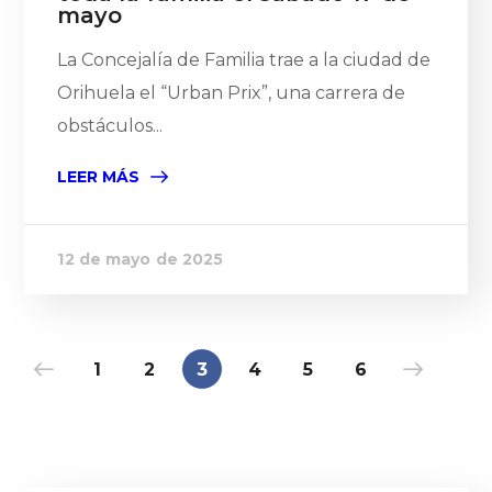
mayo
La Concejalía de Familia trae a la ciudad de
Orihuela el “Urban Prix”, una carrera de
obstáculos...
LEER MÁS
12 de mayo de 2025
1
2
3
4
5
6