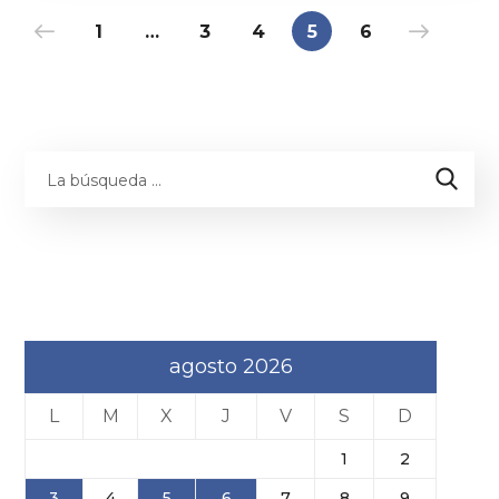
1
…
3
4
5
6
agosto 2026
L
M
X
J
V
S
D
1
2
3
4
5
6
7
8
9