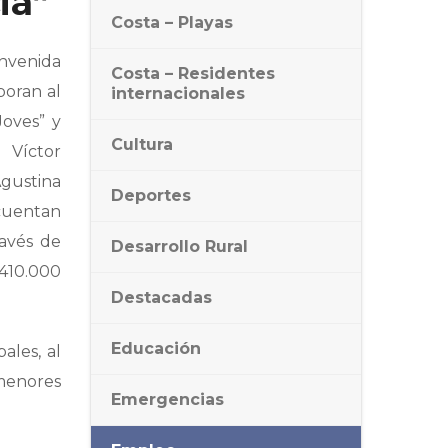
ia”
Costa – Playas
envenida
Costa – Residentes
poran al
internacionales
oves” y
Cultura
 Víctor
gustina
Deportes
cuentan
ravés de
Desarrollo Rural
410.000
Destacadas
Educación
ales, al
menores
Emergencias