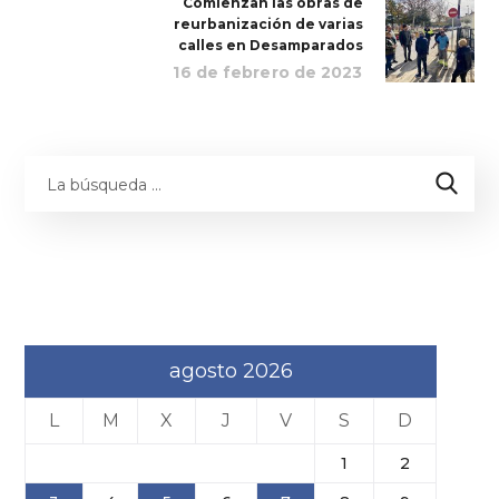
Comienzan las obras de
reurbanización de varias
calles en Desamparados
16 de febrero de 2023
agosto 2026
L
M
X
J
V
S
D
1
2